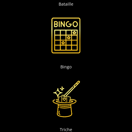
Bataille
Bingo
Triche