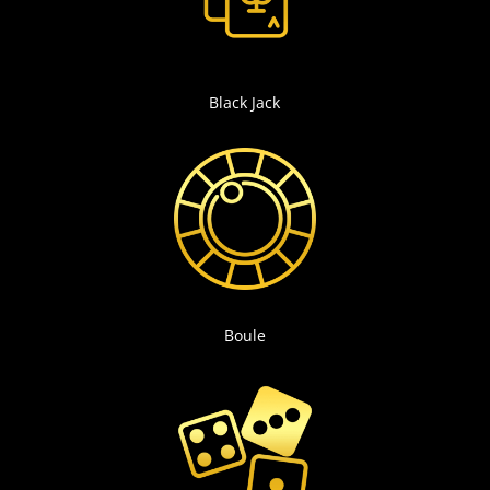
Black Jack
Boule