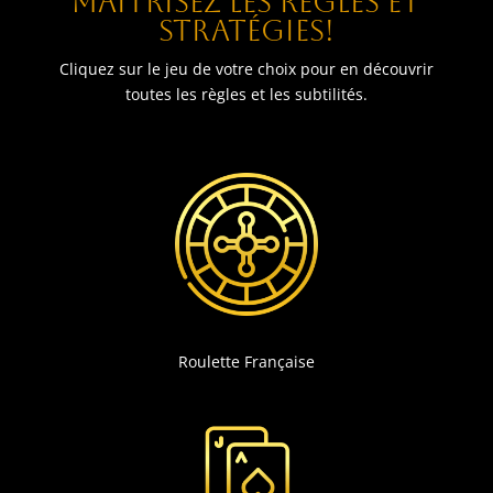
Maîtrisez les règles et
stratégies!
Cliquez sur le jeu de votre choix pour en découvrir
toutes les règles et les subtilités.
Roulette Française