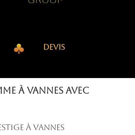
DEVIS
mme à VANNes avec
estige à Vannes