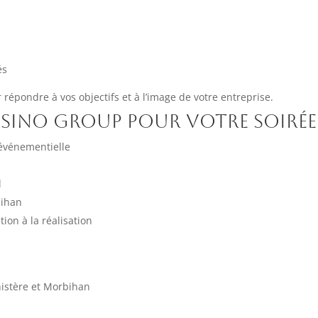
és
pondre à vos objectifs et à l’image de votre entreprise.
sino Group pour votre soirée 
 événementielle
l
bihan
on à la réalisation
nistère et Morbihan