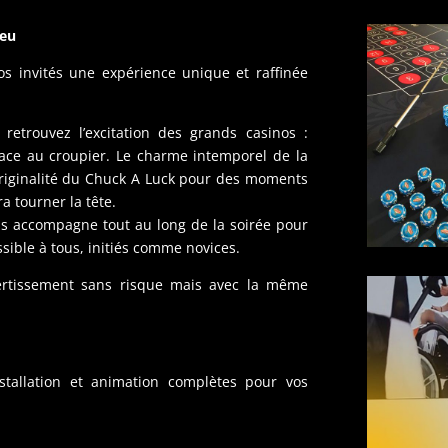
jeu
os invités une expérience unique et raffinée
etrouvez l’excitation des grands casinos :
 face au croupier. Le charme intemporel de la
originalité du Chuck A Luck pour des moments
a tourner la tête.
us accompagne tout au long de la soirée pour
ible à tous, initiés comme novices.
vertissement sans risque mais avec la même
nstallation et animation complètes pour vos