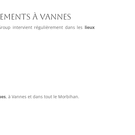
nements à Vannes
 Group intervient régulièrement dans les
lieux
ues
, à Vannes et dans tout le Morbihan.