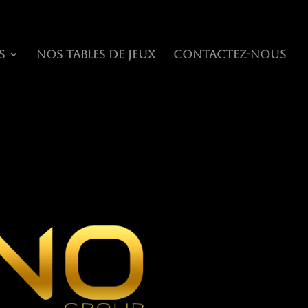
s
Nos tables de jeux
Contactez-nous