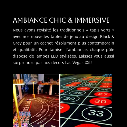
Ambiance chic & immersive
Nous avons revisité les traditionnels « tapis verts »
avec nos nouvelles tables de jeux au design Black &
Grey pour un cachet résolument plus contemporain
et qualitatif. Pour tamiser l’ambiance, chaque pôle
dispose de lampes LED stylisées. Laissez vous aussi
surprendre par nos décors Las Vegas XXL!