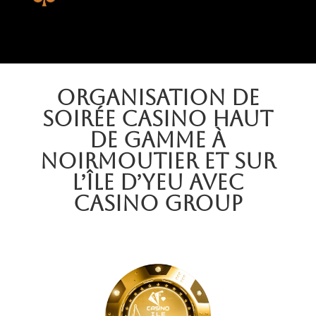
Organisation de
Soirée Casino Haut
de Gamme à
Noirmoutier et sur
l’Île d’Yeu avec
Casino Group