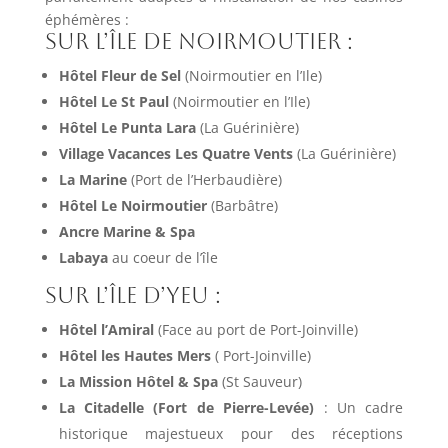
éphémères :
Sur l’Île de Noirmoutier :
Hôtel Fleur de Sel
(Noirmoutier en l’Ile)
Hôtel Le St Paul
(Noirmoutier en l’Ile)
Hôtel Le Punta Lara
(La Guérinière)
Village Vacances Les Quatre Vents
(La Guérinière)
La Marine
(Port de l’Herbaudière)
Hôtel Le Noirmoutier
(Barbâtre)
Ancre Marine & Spa
Labaya
au coeur de l’île
Sur l’Île d’Yeu :
Hôtel l’Amiral
(Face au port de Port-Joinville)
Hôtel les Hautes Mers
( Port-Joinville)
La Mission Hôtel & Spa
(St Sauveur)
La Citadelle (Fort de
Pierre-Levée)
: Un cadre
historique majestueux pour des réceptions