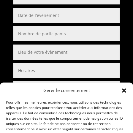
Gérer le consentement
Pour offrir les meilleures expériences, nous utilisons des technologies
telles que les cookies pour stocker et/ou accéder aux informations des
appareils. Le fait de consentir à ces technologies nous permettra de
traiter des données telles que le comportement de navigation ou les ID
uniques sur ce site. Le fait de ne pas consentir ou de retirer son
consentement peut avoir un effet négatif sur certaines caractéristiques