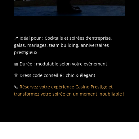
📍 Idéal pour : Cocktails et soirées d’entreprise,
galas, mariages, team building, anniversaires
prestigieux
📅 Durée : modulable selon votre événement
👔 Dress code conseillé : chic & élégant
📞
Réservez votre expérience Casino Prestige et
transformez votre soirée en un moment inoubliable !