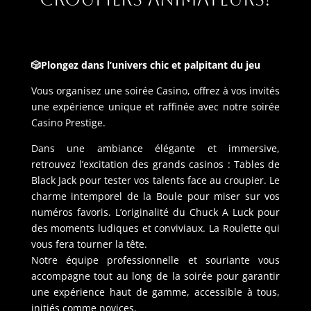
🎲Plongez dans l’univers chic et palpitant du jeu
Vous organisez une soirée Casino, offrez à vos invités
une expérience unique et raffinée avec notre soirée
Casino Prestige.
Dans une ambiance élégante et immersive,
retrouvez l’excitation des grands casinos : Tables de
Black Jack pour tester vos talents face au croupier. Le
charme intemporel de la Boule pour miser sur vos
numéros favoris. L’originalité du Chuck A Luck pour
des moments ludiques et conviviaux. La Roulette qui
vous fera tourner la tête.
Notre équipe professionnelle et souriante vous
accompagne tout au long de la soirée pour garantir
une expérience haut de gamme, accessible à tous,
initiés comme novices.