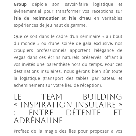
Group
déploie son savoir-faire logistique et
événementiel pour transformer vos réceptions sur
l’Île de Noirmoutier
et
l’Île d’Yeu
en véritables
expériences de jeu haut de gamme.
Que ce soit dans le cadre d’un séminaire « au bout
du monde » ou d’une soirée de gala exclusive, nos
croupiers professionnels apportent l’élégance de
Vegas dans ces écrins naturels préservés, offrant à
vos invités une parenthèse hors du temps. Pour ces
destinations insulaires, nous gérons bien sûr toute
la logistique (transport des tables par bateau et
acheminement sur votre lieu de réception).
Le Team Building
« Inspiration Insulaire »
: Entre Détente et
Adrénaline
Profitez de la magie des îles pour proposer à vos