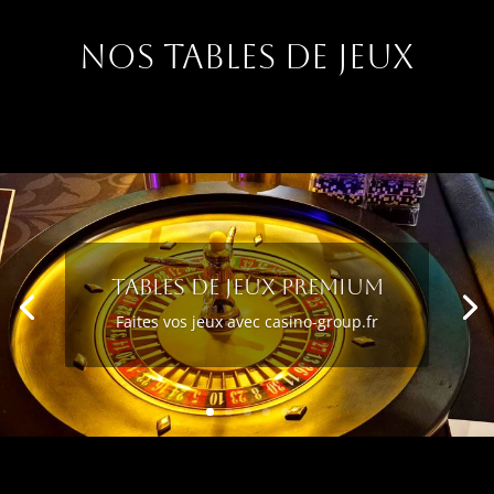
Nos Tables de Jeux
TABLES de jeux premium
Faites vos jeux avec casino-group.fr
Faites vos jeux avec casino-group.fr