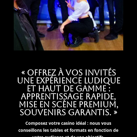
« Offrez à vos invités
une expérience ludique
et haut de gamme :
apprentissage rapide,
mise en scène premium,
souvenirs garantis. »
Composez votre casino idéal : nous vous
conseillons les tables et formats en fonction de