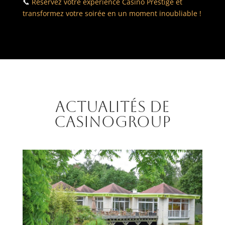
📞
Réservez votre expérience Casino Prestige et
transformez votre soirée en un moment inoubliable !
Actualités de
Casinogroup