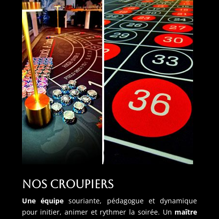
Nos Croupiers
Une équipe
souriante, pédagogue et dynamique
pour initier, animer et rythmer la soirée. Un
maître