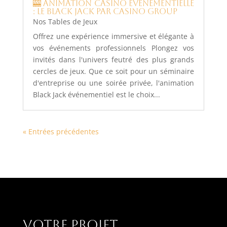
🎰 Animation Casino Événementielle
: Le BLACK JACK par CASINO GROUP
Nos Tables de Jeux
Offrez une expérience immersive et élégante à
vos événements professionnels Plongez vos
invités dans l'univers feutré des plus grands
cercles de jeux. Que ce soit pour un séminaire
d'entreprise ou une soirée privée, l'animation
Black Jack événementiel est le choix...
« Entrées précédentes
Votre projet