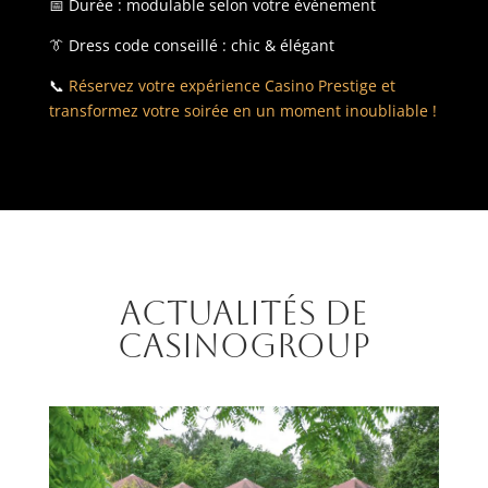
📅 Durée : modulable selon votre événement
👔 Dress code conseillé : chic & élégant
📞
Réservez votre expérience Casino Prestige et
transformez votre soirée en un moment inoubliable !
Actualités de
Casinogroup