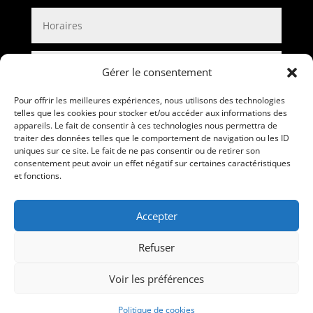
Gérer le consentement
Pour offrir les meilleures expériences, nous utilisons des technologies
telles que les cookies pour stocker et/ou accéder aux informations des
appareils. Le fait de consentir à ces technologies nous permettra de
traiter des données telles que le comportement de navigation ou les ID
uniques sur ce site. Le fait de ne pas consentir ou de retirer son
consentement peut avoir un effet négatif sur certaines caractéristiques
Envoi
et fonctions.
=
4 + 7
Accepter
Refuser
Voir les préférences
Casino Group © 2026 - Tous droits réservés -
Réalisation Be Happy
-
Mentions Légales
Politique de cookies