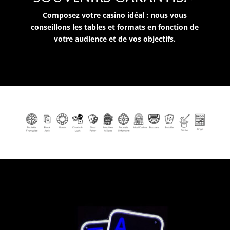
Composez votre casino idéal : nous vous
conseillons les tables et formats en fonction de
votre audience et de vos objectifs.