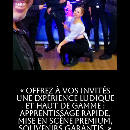
« Offrez à vos invités
une expérience ludique
et haut de gamme :
apprentissage rapide,
mise en scène premium,
souvenirs garantis. »