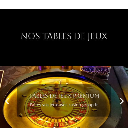
Nos Tables de Jeux
TABLES de jeux premium
Faites vos jeux avec casino-group.fr
Faites vos jeux avec casino-group.fr