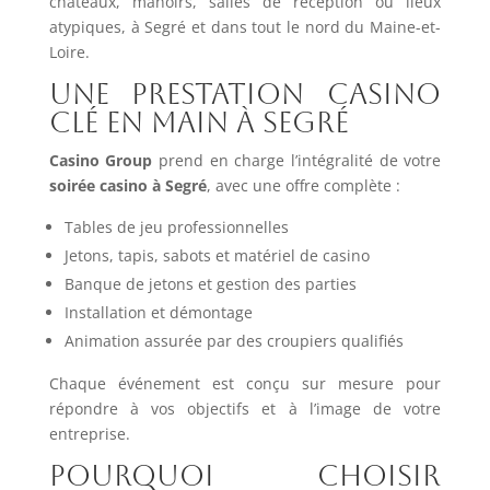
châteaux, manoirs, salles de réception ou lieux
atypiques, à Segré et dans tout le nord du Maine-et-
Loire.
Une prestation casino
clé en main à Segré
Casino Group
prend en charge l’intégralité de votre
soirée casino à Segré
, avec une offre complète :
Tables de jeu professionnelles
Jetons, tapis, sabots et matériel de casino
Banque de jetons et gestion des parties
Installation et démontage
Animation assurée par des croupiers qualifiés
Chaque événement est conçu sur mesure pour
répondre à vos objectifs et à l’image de votre
entreprise.
Pourquoi choisir