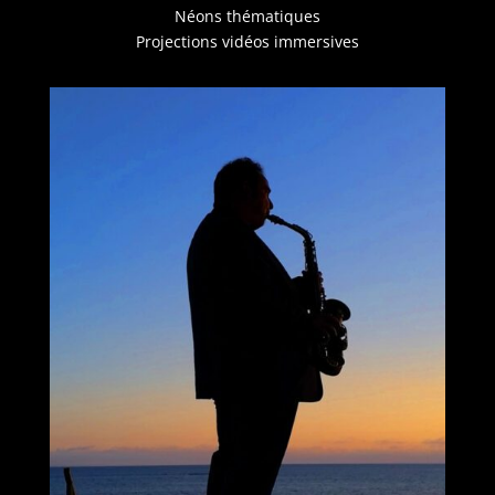
Néons thématiques
Projections vidéos immersives