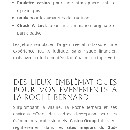
Roulette casino
pour une atmosphère chic et
dynamique.
Boule
pour les amateurs de tradition.
Chuck A Luck
pour une animation originale et
participative.
Les jetons remplacent l’argent réel afin d’assurer une
expérience 100 % ludique, sans risque financier,
mais avec toute la montée d’adrénaline du tapis vert.
Des lieux emblématiques
pour vos événements à
La Roche-Bernard
Surplombant la Vilaine, La Roche-Bernard et ses
environs offrent des cadres d’exception pour les
événements professionnels.
Casino Group
intervient
régulièrement dans les
sites majeurs du Sud-