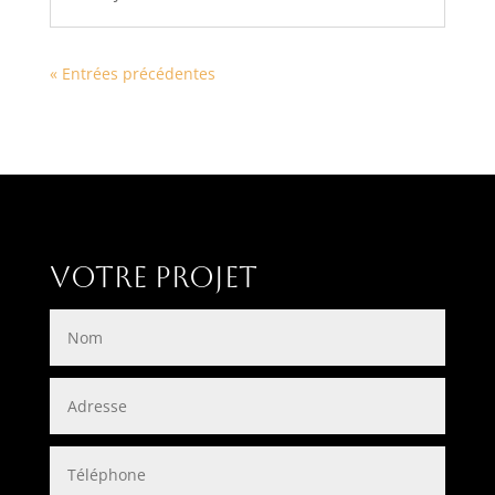
« Entrées précédentes
Votre projet