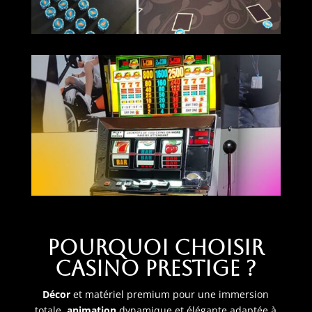
Pourquoi choisir
Casino Prestige ?
Décor
et matériel premium pour une immersion
totale,
animation
dynamique et élégante adaptée à