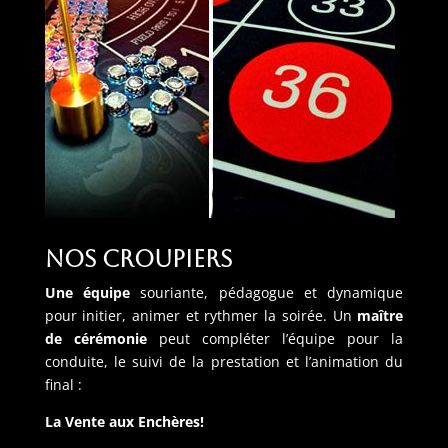
Nos Croupiers
Une équipe
souriante, pédagogue et dynamique
pour initier, animer et rythmer la soirée. Un
maître
de cérémonie
peut compléter l’équipe pour la
conduite, le suivi de la prestation et l’animation du
final :
La Vente aux Enchères!