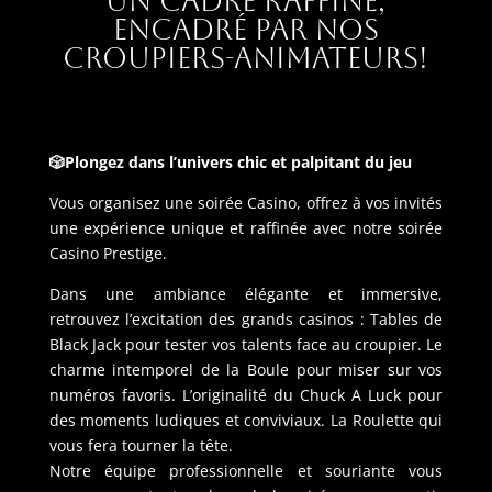
un cadre raffiné,
encadré par nos
croupiers-animateurs!
🎲Plongez dans l’univers chic et palpitant du jeu
Vous organisez une soirée Casino, offrez à vos invités
une expérience unique et raffinée avec notre soirée
Casino Prestige.
Dans une ambiance élégante et immersive,
retrouvez l’excitation des grands casinos : Tables de
Black Jack pour tester vos talents face au croupier. Le
charme intemporel de la Boule pour miser sur vos
numéros favoris. L’originalité du Chuck A Luck pour
des moments ludiques et conviviaux. La Roulette qui
vous fera tourner la tête.
Notre équipe professionnelle et souriante vous