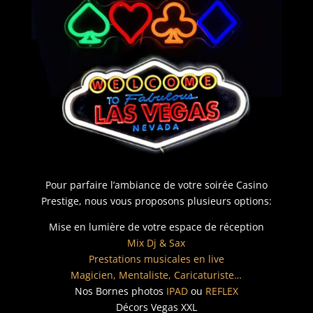
Pour parfaire l’ambiance de votre soirée Casino
Prestige, nous vous proposons plusieurs options:
Mise en lumière de votre espace de réception
Mix Dj & Sax
Prestations musicales en live
Magicien, Mentaliste, Caricaturiste…
Nos Bornes photos
IPAD
ou
REFLEX
Décors Vegas XXL