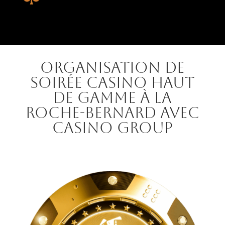
Organisation de
Soirée Casino Haut
de Gamme à La
Roche-Bernard avec
Casino Group