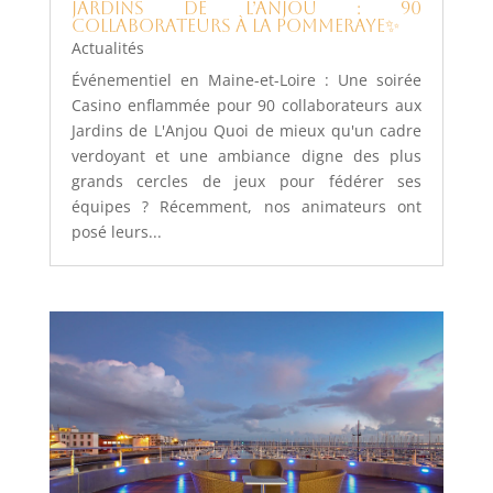
Jardins de L’Anjou : 90
Collaborateurs à La Pommeraye✨
Actualités
Événementiel en Maine-et-Loire : Une soirée
Casino enflammée pour 90 collaborateurs aux
Jardins de L'Anjou Quoi de mieux qu'un cadre
verdoyant et une ambiance digne des plus
grands cercles de jeux pour fédérer ses
équipes ? Récemment, nos animateurs ont
posé leurs...