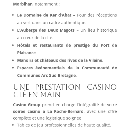
Morbihan
, notamment :
Le Domaine de Ker d’Abat
– Pour des réceptions
au vert dans un cadre authentique.
L’Auberge des Deux Magots
– Un lieu historique
au cœur de la cité.
Hôtels et restaurants de prestige du Port de
Plaisance
.
Manoirs et châteaux des rives de la Vilaine
.
Espaces événementiels de la Communauté de
Communes Arc Sud Bretagne
.
Une prestation casino
clé en main
Casino Group
prend en charge l’intégralité de votre
soirée casino à La Roche-Bernard
, avec une offre
complète et une logistique soignée :
Tables de jeu professionnelles de haute qualité.